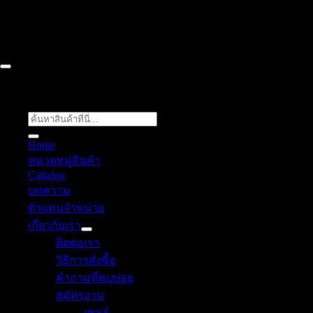
Chon Buri ติดต่อเรา 061 018 2600 FLOW TECH WORLD
COMPANY LIMITED 2026 ©
Flow Energy
ค้นหา:
Home
หมวดหมู่สินค้า
Cattalog
บทความ
ตัวแทนจำหน่าย
เกี่ยวกับเรา
ติดต่อเรา
วิธีการสั่งซื้อ
คำถามที่พบบ่อย
สมัครงาน
เซลล์