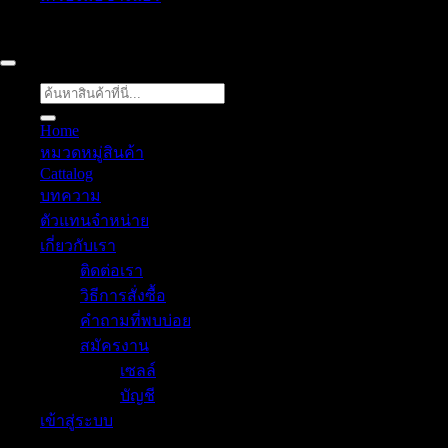
52/77 ม.1 ต.โป่ง อ.บางละมุง จ.ชลบุรี 20150, Chon Buri, Tha
ค้นหา:
Home
หมวดหมู่สินค้า
Cattalog
บทความ
Thai
ตัวแทนจำหน่าย
เกี่ยวกับเรา
ติดต่อเรา
วิธีการสั่งซื้อ
คำถามที่พบบ่อย
สมัครงาน
เซลล์
บัญชี
เข้าสู่ระบบ