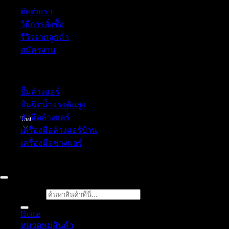
ติดต่อเรา
วิธีการสั่งซื้อ
รีวิวจากลูกค้า
สมัครงาน
หมวดหมู่สินค้า
ปั๊มล้างแอร์
ปืนฉีดน้ำเเรงดันสูง
หัวฉีดล้างแอร์
Thai
เครื่องมือล้างแอร์บ้าน
เครื่องมือช่างแอร์
52/77 ม.1 ต.โป่ง อ.บางละมุง จ.ชลบุรี 20150, Chon Buri, Tha
ค้นหา:
Home
หมวดหมู่สินค้า