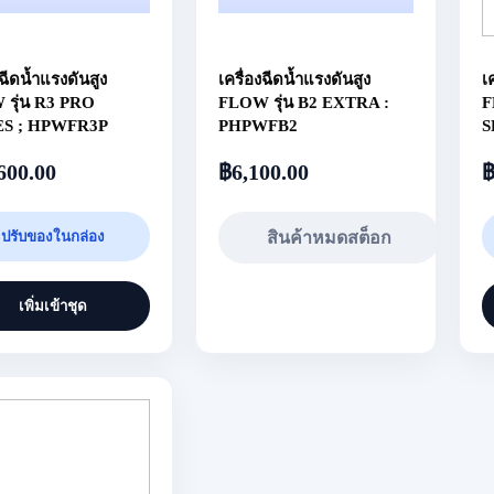
งฉีดน้ำแรงดันสูง
เครื่องฉีดน้ำแรงดันสูง
เ
รุ่น R3 PRO
FLOW รุ่น B2 EXTRA :
F
ES ; HPWFR3P
PHPWFB2
S
600.00
฿
6,100.00
ปรับของในกล่อง
สินค้าหมดสต็อก
เพิ่มเข้าชุด