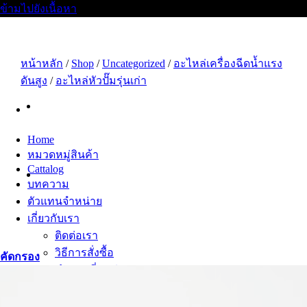
ข้ามไปยังเนื้อหา
หน้าหลัก
/
Shop
/
Uncategorized
/
อะไหล่เครื่องฉีดน้ำแรง
ดันสูง
/
อะไหล่หัวปั๊มรุ่นเก่า
Home
หมวดหมู่สินค้า
Cattalog
บทความ
ตัวแทนจำหน่าย
เกี่ยวกับเรา
ติดต่อเรา
วิธีการสั่งซื้อ
คัดกรอง
คำถามที่พบบ่อย
สมัครงาน
เซลล์