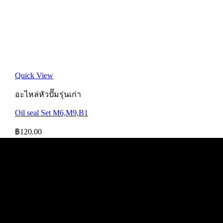
Quick View
อะไหล่หัวปั๊มรุ่นเก่า
Oil seal Set M6,M9,B1
฿
120.00