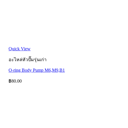
Quick View
อะไหล่หัวปั๊มรุ่นเก่า
O-ring Body Pump M6,M9,B1
฿
80.00