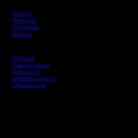
ฝ่ายบริการลูกค้า
ติดต่อเรา
วิธีการสั่งซื้อ
รีวิวจากลูกค้า
สมัครงาน
หมวดหมู่สินค้า
ปั๊มล้างแอร์
ปืนฉีดน้ำเเรงดันสูง
หัวฉีดล้างแอร์
เครื่องมือล้างแอร์บ้าน
เครื่องมือช่างแอร์
52/77 ม.1 ต.โป่ง อ.บางละมุง จ.ชลบุรี 20150, Chon Buri, Thailand,
Chon Buri ติดต่อเรา 061 018 2600 FLOW TECH WORLD
COMPANY LIMITED 2026 ©
Flow Energy