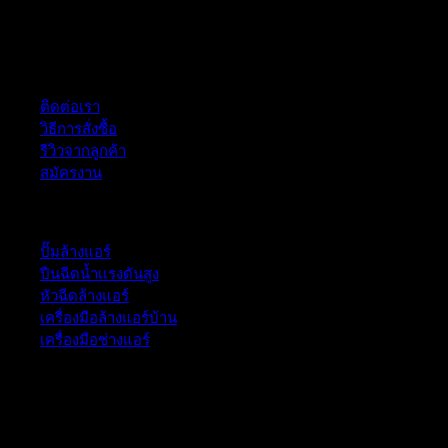
ฝ่ายบริการลูกค้า
ติดต่อเรา
วิธีการสั่งซื้อ
รีวิวจากลูกค้า
สมัครงาน
หมวดหมู่สินค้า
ปั๊มล้างแอร์
ปืนฉีดน้ำเเรงดันสูง
หัวฉีดล้างแอร์
เครื่องมือล้างแอร์บ้าน
เครื่องมือช่างแอร์
52/77 ม.1 ต.โป่ง อ.บางละมุง จ.ชลบุรี 20150, Chon Buri, Thailand,
Chon Buri ติดต่อเรา 061 018 2600 FLOW TECH WORLD