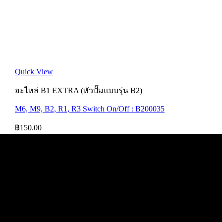
Quick View
อะไหล่ B1 EXTRA (หัวปั๊มแบบรุ่น B2)
M6, M9, B2, R1, R3 Switch On/Off : B200035
฿
150.00
ฝ่ายบริการลูกค้า