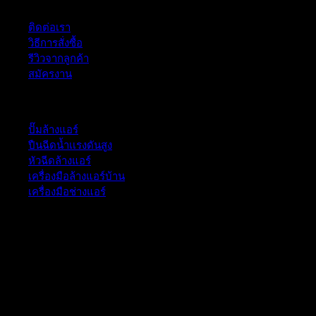
ติดต่อเรา
วิธีการสั่งซื้อ
รีวิวจากลูกค้า
สมัครงาน
หมวดหมู่สินค้า
ปั๊มล้างแอร์
ปืนฉีดน้ำเเรงดันสูง
หัวฉีดล้างแอร์
เครื่องมือล้างแอร์บ้าน
เครื่องมือช่างแอร์
52/77 ม.1 ต.โป่ง อ.บางละมุง จ.ชลบุรี 20150, Chon Buri, Thailand,
Chon Buri ติดต่อเรา 061 018 2600 FLOW TECH WORLD
COMPANY LIMITED 2026 ©
Flow Energy