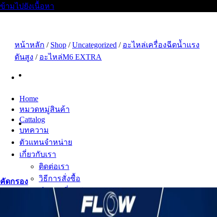
ข้ามไปยังเนื้อหา
หน้าหลัก
/
Shop
/
Uncategorized
/
อะไหล่เครื่องฉีดน้ำแรง
ดันสูง
/
อะไหล่M6 EXTRA
Home
หมวดหมู่สินค้า
Cattalog
บทความ
ตัวแทนจำหน่าย
เกี่ยวกับเรา
ติดต่อเรา
วิธีการสั่งซื้อ
คัดกรอง
คำถามที่พบบ่อย
สมัครงาน
เซลล์