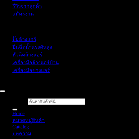
รีวิวจากลูกค้า
สมัครงาน
หมวดหมู่สินค้า
ปั๊มล้างแอร์
ปืนฉีดน้ำเเรงดันสูง
หัวฉีดล้างแอร์
เครื่องมือล้างแอร์บ้าน
เครื่องมือช่างแอร์
52/77 ม.1 ต.โป่ง อ.บางละมุง จ.ชลบุรี 20150, Chon Buri, Tha
ค้นหา:
Home
หมวดหมู่สินค้า
Cattalog
บทความ