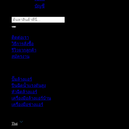
บัญชี
ค้นหา:
ฝ่ายบริการลูกค้า
ติดต่อเรา
วิธีการสั่งซื้อ
รีวิวจากลูกค้า
สมัครงาน
หมวดหมู่สินค้า
ปั๊มล้างแอร์
ปืนฉีดน้ำเเรงดันสูง
หัวฉีดล้างแอร์
เครื่องมือล้างแอร์บ้าน
เครื่องมือช่างแอร์
Thai
52/77 ม.1 ต.โป่ง อ.บางละมุง จ.ชลบุรี 20150, Chon Buri, Thailand,