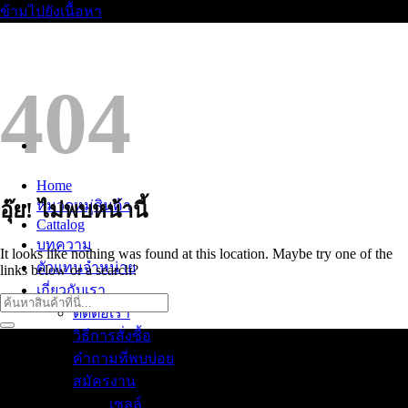
ข้ามไปยังเนื้อหา
404
Home
หมวดหมู่สินค้า
อุ๊ย! ไม่พบหน้านี้
Cattalog
บทความ
It looks like nothing was found at this location. Maybe try one of the
ตัวแทนจำหน่าย
links below or a search?
เกี่ยวกับเรา
ติดต่อเรา
วิธีการสั่งซื้อ
คำถามที่พบบ่อย
สมัครงาน
เซลล์