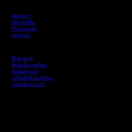
ฝ่ายบริการลูกค้า
ติดต่อเรา
วิธีการสั่งซื้อ
รีวิวจากลูกค้า
สมัครงาน
หมวดหมู่สินค้า
ปั๊มล้างแอร์
ปืนฉีดน้ำเเรงดันสูง
หัวฉีดล้างแอร์
เครื่องมือล้างแอร์บ้าน
เครื่องมือช่างแอร์
52/77 ม.1 ต.โป่ง อ.บางละมุง จ.ชลบุรี 20150, Chon Buri, Thailand,
Chon Buri ติดต่อเรา 061 018 2600 FLOW TECH WORLD
COMPANY LIMITED 2026 ©
Flow Energy