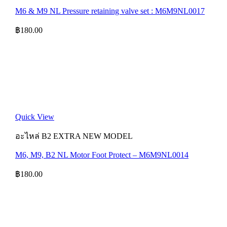
M6 & M9 NL Pressure retaining valve set : M6M9NL0017
฿
180.00
Quick View
อะไหล่ B2 EXTRA NEW MODEL
M6, M9, B2 NL Motor Foot Protect – M6M9NL0014
฿
180.00