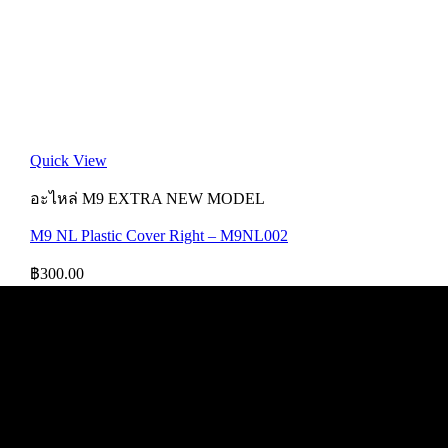
Quick View
อะไหล่ M9 EXTRA NEW MODEL
M9 NL Plastic Cover Right – M9NL002
฿
300.00