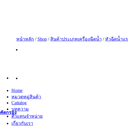
ข้าม
ไป
ยัง
เนื้อหา
หน้าหลัก
/
Shop
/
สินค้าประเภทเครื่องฉีดน้ำ
/
หัวฉีดน้ำแ
Home
หมวดหมู่สินค้า
Cattalog
บทความ
คัดกรอง
ตัวแทนจำหน่าย
เกี่ยวกับเรา