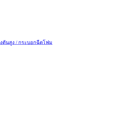
รงดันสูง / กระบอกฉีดโฟม