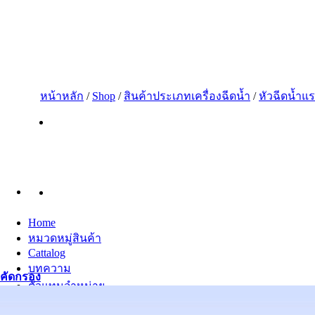
ข้าม
ไป
ยัง
เนื้อหา
หน้าหลัก
/
Shop
/
สินค้าประเภทเครื่องฉีดน้ำ
/
หัวฉีดน้ำแ
Home
หมวดหมู่สินค้า
Cattalog
บทความ
คัดกรอง
ตัวแทนจำหน่าย
เกี่ยวกับเรา