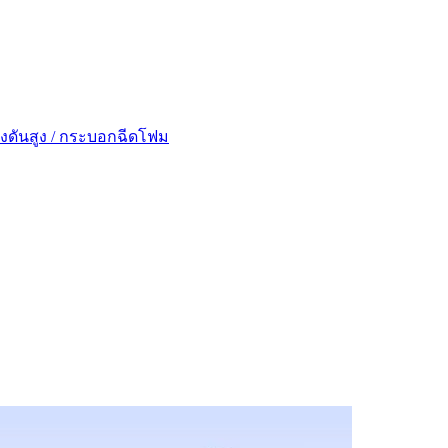
รงดันสูง / กระบอกฉีดโฟม