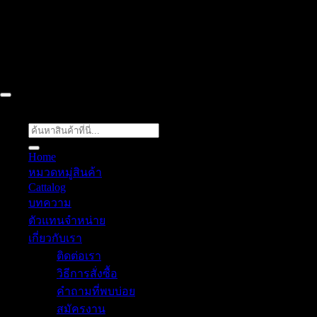
52/77 ม.1 ต.โป่ง อ.บางละมุง จ.ชลบุรี 20150, Chon Buri, Thailand,
Chon Buri ติดต่อเรา 061 018 2600 FLOW TECH WORLD
COMPANY LIMITED 2026 ©
Flow Energy
ค้นหา:
Home
หมวดหมู่สินค้า
Cattalog
บทความ
ตัวแทนจำหน่าย
เกี่ยวกับเรา
ติดต่อเรา
วิธีการสั่งซื้อ
คำถามที่พบบ่อย
สมัครงาน