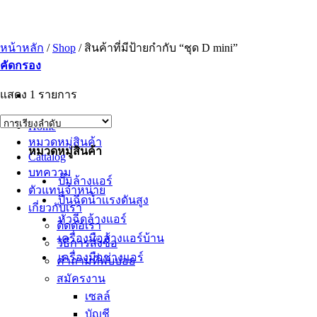
ข้าม
ไป
ยัง
หน้าหลัก
/
Shop
/
สินค้าที่มีป้ายกำกับ “ชุด D mini”
เนื้อหา
คัดกรอง
แสดง 1 รายการ
Home
หมวดหมู่สินค้า
หมวดหมู่สินค้า
Cattalog
บทความ
ปั๊มล้างแอร์
ตัวแทนจำหน่าย
ปืนฉีดน้ำเเรงดันสูง
เกี่ยวกับเรา
หัวฉีดล้างแอร์
ติดต่อเรา
เครื่องมือล้างแอร์บ้าน
วิธีการสั่งซื้อ
เครื่องมือช่างแอร์
คำถามที่พบบ่อย
สมัครงาน
เซลล์
บัญชี