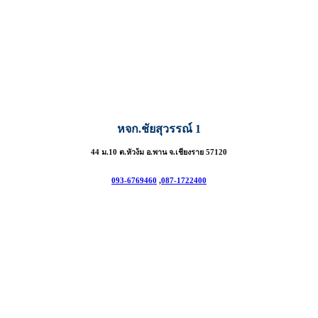
หจก.ชัยสุวรรณ์ 1
44 ม.10 ต.หัวง้ม อ.พาน จ.เชียงราย 57120
093-6769460
,
087-1722400