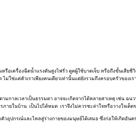
นหรือเครื่องฉีดน้ำแรงดันสูงไฟรั่ว ดูดผู้ใช้บาดเจ็บ หรือถึงขั้นเส
 ไม่ใช่แค่ตัวเราเพียงคนเดียวเท่านั้นแต่ยังรวมถึงครอบครัวของเรา
ปตามกาลเวลาเป็นธรรมดา อาจจะเกิดจากได้หลายสาเหตุ เช่น ฉนวนเก
จรภายในบ้าน เป็นไปได้หมด เราจึงไม่ควรชะล่าใจหรือวางใจเด็ดขาดเ
อุปกรณ์และไหลสู่ร่างกายของมนุษย์ได้เสมอ ซึ่งก่อให้เกิดอันตรายกั