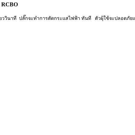
D RCBO
่วเสี้ยววินาที ปลั๊กจะทำการตัดกระแสไฟฟ้า ทันที ตัวผุ้ใช้จะปลอดภ