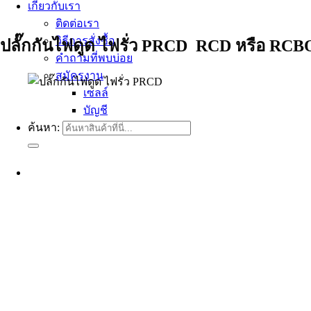
เกี่ยวกับเรา
ติดต่อเรา
วิธีการสั่งซื้อ
ปลั๊กกันไฟดูด ไฟรั่ว PRCD RCD หรือ RCB
คำถามที่พบบ่อย
สมัครงาน
เซลล์
บัญชี
ค้นหา: