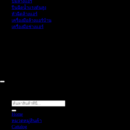
ปั๊มล้างแอร์
ปืนฉีดน้ำเเรงดันสูง
หัวฉีดล้างแอร์
เครื่องมือล้างแอร์บ้าน
เครื่องมือช่างแอร์
52/77 ม.1 ต.โป่ง อ.บางละมุง จ.ชลบุรี 20150, Chon Buri, Thailand,
Chon Buri ติดต่อเรา 061 018 2600 FLOW TECH WORLD
COMPANY LIMITED 2026 ©
Flow Energy
ค้นหา:
Home
หมวดหมู่สินค้า
Cattalog