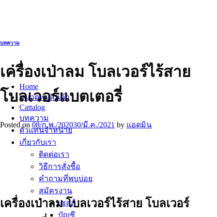
ข้าม
ไป
ยัง
เนื้อหา
บทความ
เครื่องเป่าลม โบลเวอร์ไร้สาย
Home
โบลเวอร์แบตเตอรี่
หมวดหมู่สินค้า
Cattalog
บทความ
Posted on
08/ก.พ./2020
30/มี.ค./2021
by
แอดมิน
ตัวแทนจำหน่าย
เกี่ยวกับเรา
ติดต่อเรา
วิธีการสั่งซื้อ
คำถามที่พบบ่อย
สมัครงาน
เครื่องเป่าลม โบลเวอร์ไร้สาย โบลเวอร์
เซลล์
บัญชี