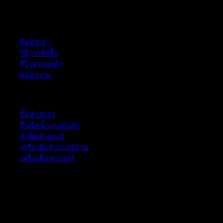
ฝ่ายบริการลูกค้า
ติดต่อเรา
วิธีการสั่งซื้อ
รีวิวจากลูกค้า
สมัครงาน
หมวดหมู่สินค้า
ปั๊มล้างแอร์
ปืนฉีดน้ำเเรงดันสูง
หัวฉีดล้างแอร์
เครื่องมือล้างแอร์บ้าน
เครื่องมือช่างแอร์
52/77 ม.1 ต.โป่ง อ.บางละมุง จ.ชลบุรี 20150, Chon Buri, Thailand,
Chon Buri ติดต่อเรา 061 018 2600 FLOW TECH WORLD
COMPANY LIMITED 2026 ©
Flow Energy