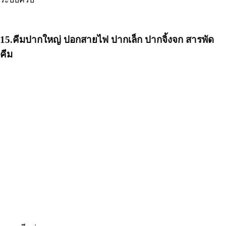
15.คีมปากใหญ่ ปอกสายไฟ ปากเล็ก ปากจิ้งจก สารพัด
คีม