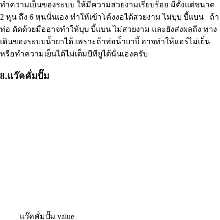
ทำความเย็นของระบบ ให้มีความสวยงามเรียบร้อย มีตั้งแต่ขนาด
2 หุน ถึง 6 หุนนั่นเอง ทำให้เข้าโค้งงอได้สวยงาม ไม่บุบ บี้แบน ถ้า
ท่อ ดัดด้วยมืออาจทำให้บุบ บี้แบน ไม่สวยงาม และยังส่งผลถึง ทาง
เดินของระบบน้ำยาได้ เพราะถ้าท่อน้ำยาบี้ อาจทำให้แอร์ไม่เย็น
หรือทำความเย็นได้ไม่เต็มบีทียูได้นั่นเองครับ
8.แว๊คคั่มปั๊ม
แว๊คคั่มปั๊ม value