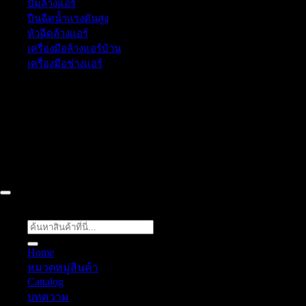
ปั๊มล้างแอร์
ปืนฉีดน้ำเเรงดันสูง
หัวฉีดล้างแอร์
เครื่องมือล้างแอร์บ้าน
เครื่องมือช่างแอร์
52/77 ม.1 ต.โป่ง อ.บางละมุง จ.ชลบุรี 20150, Chon Buri, Thailand,
Chon Buri ติดต่อเรา 061 018 2600 FLOW TECH WORLD
COMPANY LIMITED 2026 ©
Flow Energy
ค้นหา:
Home
หมวดหมู่สินค้า
Cattalog
บทความ