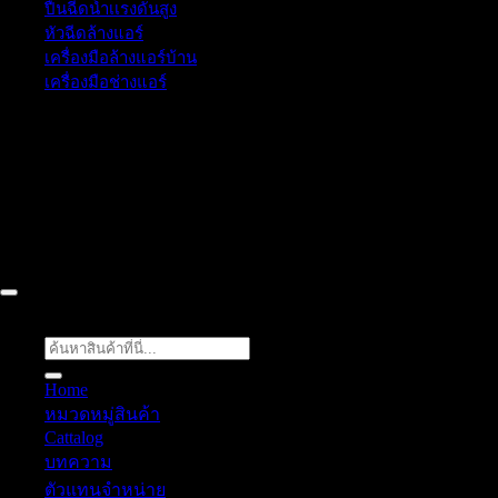
ปืนฉีดน้ำเเรงดันสูง
หัวฉีดล้างแอร์
เครื่องมือล้างแอร์บ้าน
เครื่องมือช่างแอร์
52/77 ม.1 ต.โป่ง อ.บางละมุง จ.ชลบุรี 20150, Chon Buri, Thailand,
Chon Buri ติดต่อเรา 061 018 2600 FLOW TECH WORLD
COMPANY LIMITED 2026 ©
Flow Energy
ค้นหา:
Home
หมวดหมู่สินค้า
Cattalog
บทความ
ตัวแทนจำหน่าย