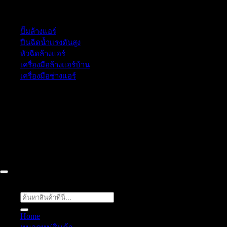
หมวดหมู่สินค้า
ปั๊มล้างแอร์
ปืนฉีดน้ำเเรงดันสูง
หัวฉีดล้างแอร์
เครื่องมือล้างแอร์บ้าน
เครื่องมือช่างแอร์
52/77 ม.1 ต.โป่ง อ.บางละมุง จ.ชลบุรี 20150, Chon Buri, Thailand,
Chon Buri ติดต่อเรา 061 018 2600 FLOW TECH WORLD
COMPANY LIMITED 2026 ©
Flow Energy
ค้นหา:
Home