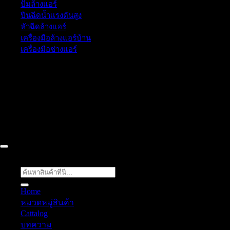
ปั๊มล้างแอร์
ปืนฉีดน้ำเเรงดันสูง
หัวฉีดล้างแอร์
เครื่องมือล้างแอร์บ้าน
เครื่องมือช่างแอร์
52/77 ม.1 ต.โป่ง อ.บางละมุง จ.ชลบุรี 20150, Chon Buri, Thailand,
Chon Buri ติดต่อเรา 061 018 2600 FLOW TECH WORLD
COMPANY LIMITED 2026 ©
Flow Energy
ค้นหา:
Home
หมวดหมู่สินค้า
Cattalog
บทความ