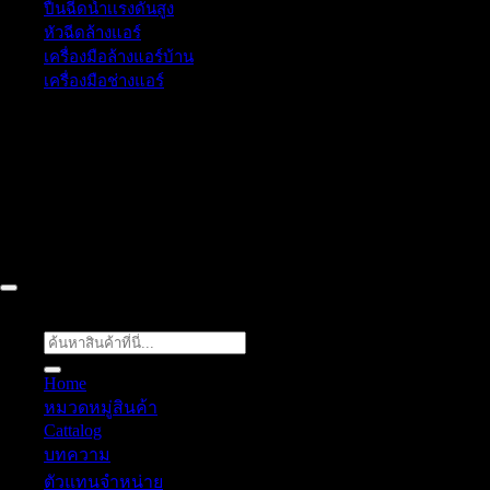
ปืนฉีดน้ำเเรงดันสูง
หัวฉีดล้างแอร์
เครื่องมือล้างแอร์บ้าน
เครื่องมือช่างแอร์
52/77 ม.1 ต.โป่ง อ.บางละมุง จ.ชลบุรี 20150, Chon Buri, Thailand,
Chon Buri ติดต่อเรา 061 018 2600 FLOW TECH WORLD
COMPANY LIMITED 2026 ©
Flow Energy
ค้นหา:
Home
หมวดหมู่สินค้า
Cattalog
บทความ
ตัวแทนจำหน่าย