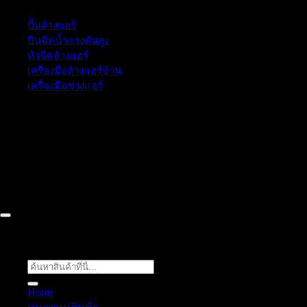
ปั๊มล้างแอร์
ปืนฉีดน้ำเเรงดันสูง
หัวฉีดล้างแอร์
เครื่องมือล้างแอร์บ้าน
เครื่องมือช่างแอร์
52/77 ม.1 ต.โป่ง อ.บางละมุง จ.ชลบุรี 20150, Chon Buri, Thailand,
Chon Buri ติดต่อเรา 061 018 2600 FLOW TECH WORLD
COMPANY LIMITED 2026 ©
Flow Energy
ค้นหา:
Home