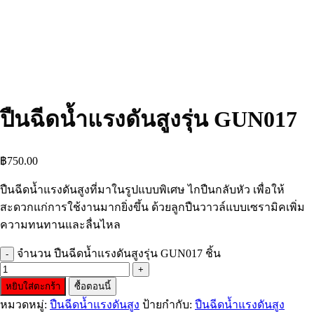
ปืนฉีดน้ำแรงดันสูงรุ่น GUN017
฿
750.00
ปืนฉีดน้ำแรงดันสูงที่มาในรูปแบบพิเศษ ไกปืนกลับหัว เพื่อให้
สะดวกแก่การใช้งานมากยิ่งขึ้น ด้วยลูกปืนวาวล์แบบเซรามิคเพิ่ม
ความทนทานและลื่นไหล
จำนวน ปืนฉีดน้ำแรงดันสูงรุ่น GUN017 ชิ้น
หยิบใส่ตะกร้า
ซื้อตอนนี้
หมวดหมู่:
ปืนฉีดน้ำแรงดันสูง
ป้ายกำกับ:
ปืนฉีดน้ำแรงดันสูง