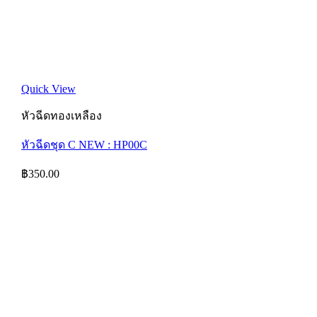
Quick View
หัวฉีดทองเหลือง
หัวฉีดชุด C NEW : HP00C
฿
350.00