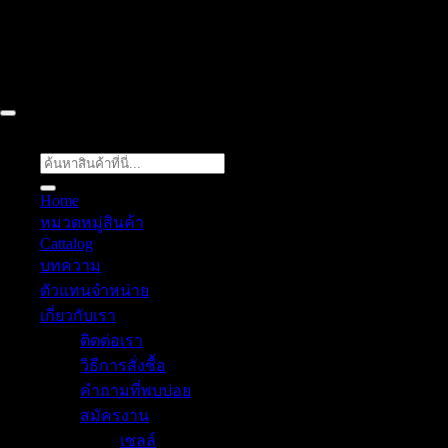
52/77 ม.1 ต.โป่ง อ.บางละมุง จ.ชลบุรี 20150, Chon Buri, Thailand,
Chon Buri ติดต่อเรา 061 018 2600 FLOW TECH WORLD
COMPANY LIMITED 2026 ©
Flow Energy
ค้นหา:
Home
หมวดหมู่สินค้า
Cattalog
บทความ
ตัวแทนจำหน่าย
เกี่ยวกับเรา
ติดต่อเรา
วิธีการสั่งซื้อ
คำถามที่พบบ่อย
สมัครงาน
เซลล์