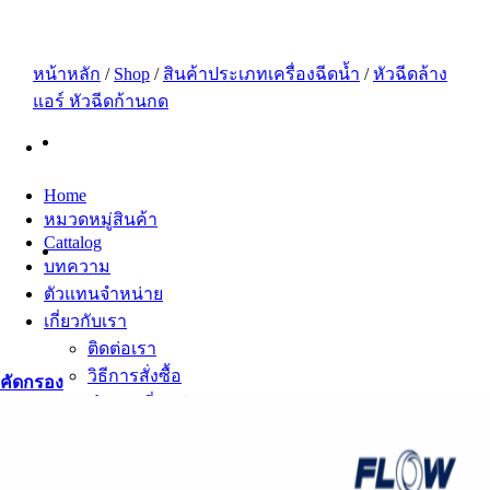
ข้าม
ไป
ยัง
หน้าหลัก
/
Shop
/
สินค้าประเภทเครื่องฉีดน้ำ
/
หัวฉีดล้าง
เนื้อหา
แอร์ หัวฉีดก้านกด
Home
หมวดหมู่สินค้า
Cattalog
บทความ
ตัวแทนจำหน่าย
เกี่ยวกับเรา
ติดต่อเรา
วิธีการสั่งซื้อ
คัดกรอง
คำถามที่พบบ่อย
สมัครงาน
เซลล์
บัญชี