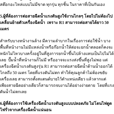
สต๊อกอะไหล่แบบไม่มีขาด ทุกรุ่น ทุกชิ้น ในราคาที่เป็นกันเอง
5.ผู้ที่ต้องการต่อสายฉีดน้ำแรงดันสูงใช้งานไกลๆ โดยไปไม่ต้องไป
เคลื่อนย้ายตัวเครื่องฉีดน้ำ เพราะ R1 สามารถต่อสายได้ยาว 50
เมตร
สำหรับบางหน้างานล้าง มีความลำบากในเรื่องการต่อใช้น้ำ บาง
พื้นที่หน้างานไม่มีแหล่งน้ำหรือก๊อกน้ำให้ต่อจะยกน้ำตลอดก็คงจะ
หนักไม่ไหวบางครั้งอยู่ในที่สูงการยกน้ำขึ้นไปล้างแทบเป็นไปไม่ได้
เลย ปั๊มน้ำที่หน้างานก็ไม่มี หรืออาจจะแรงส่งขึ้นที่สูงไม่พอ แต่
เครื่องฉีดน้ำแรงดันสูงรุ่น R1 สามารถต่อสายฉีดน้ำด้านน้ำออกได้
ไกลถึง 50 เมตร โดยที่แรงดันไม่ตก ทำให้คุณลูกค้าไม่ต้องขยับ
เครื่องเลย สามารถตั้งสแตนด์บายไว้ตำแหน่งเดียว แล้วลากแต่
เพียงสายฉีดอย่างเดียวก็สามารถจบงานได้อย่างง่ายดาย โดยที่แรง
ดันน้ำไม่ตกเลย
6.ผู้ที่ต้องการใช้เครื่องฉีดน้ำแรงดันสูงแบบปลอดภัย ไม่โดนไฟดูด
ไฟรั่วจากเครื่องฉีดน้ำแน่นอน