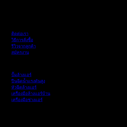
ฝ่ายบริการลูกค้า
ติดต่อเรา
วิธีการสั่งซื้อ
รีวิวจากลูกค้า
สมัครงาน
หมวดหมู่สินค้า
ปั๊มล้างแอร์
ปืนฉีดน้ำเเรงดันสูง
หัวฉีดล้างแอร์
เครื่องมือล้างแอร์บ้าน
เครื่องมือช่างแอร์
52/77 ม.1 ต.โป่ง อ.บางละมุง จ.ชลบุรี 20150, Chon Buri, Thailand,