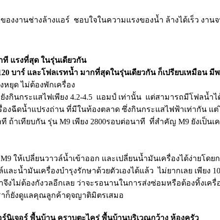
ดนิยมของงานช่างล้างแอร์ ชอบใจในความแรงของน้ำ ล้างได้เร็ว งาน
ี แรงที่สุด ในรุ่นเดียวกัน
น้ำ120 บาร์ และโฟลเรทน้ำ มากที่สุดในรุ่นเดียวกัน ก็เปรียบเหมือน มี
หยุด ไม่ต้องพักเครื่อง
ว ยังกินกระแสไฟเพียง 4.2-4.5 แอมป์ เท่านั้น แต่สามารถมีโฟลน้ำได้
ื่องฉีดน้ำแปรงถ่าน ที่มีในท้องตลาด ซึ่งกินกระแสไฟฟ้าเท่ากัน แต่
ี ถ้าเทียบกัน รุ่น M9 เพียง 2800รอบต่อนาที ที่สำคัญ M9 ยังเป
น M9 ให้เปลี่ยนวาวล์น้ำเข้าออก และเปลี่ยนน้ำมันเครื่องได้ง่ายโดยก
วาวล์และน้ำมันเครื่องบำรุงรักษาด้วยตัวเองได้แล้ว ไม่ยากเลย เพีย
ค้าจึงไม่ต้องกังวลอีกเลย ว่าจะรอนานในการส่งซ่อมหรือต้องทิ้งเครื
ก็ยังดูแลคุณลูกค้าดุจญาติมิตรเสมอ
์นิเจอร์ พื้นบ้าน คราบตะไคร่ พื้นบ้านบริเวณกว้าง ห้องครัว