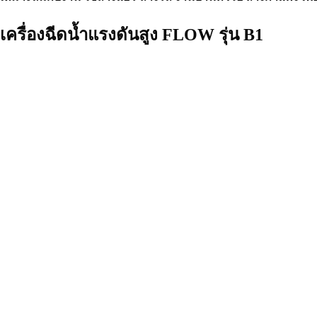
เครื่องฉีดน้ำแรงดันสูง FLOW รุ่น B1