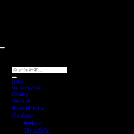
52/77 ม.1 ต.โป่ง อ.บางละมุง จ.ชลบุรี 20150, Chon Buri, Thailand,
Chon Buri ติดต่อเรา 061 018 2600 FLOW TECH WORLD
COMPANY LIMITED 2026 ©
Flow Energy
ค้นหา:
Home
หมวดหมู่สินค้า
Cattalog
บทความ
ตัวแทนจำหน่าย
เกี่ยวกับเรา
ติดต่อเรา
วิธีการสั่งซื้อ