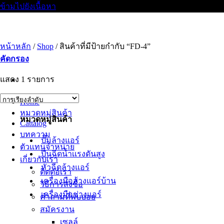
ข้ามไปยังเนื้อหา
หน้าหลัก
/
Shop
/
สินค้าที่มีป้ายกำกับ “FD-4”
คัดกรอง
แสดง 1 รายการ
Home
หมวดหมู่สินค้า
หมวดหมู่สินค้า
Cattalog
บทความ
ปั๊มล้างแอร์
ตัวแทนจำหน่าย
ปืนฉีดน้ำเเรงดันสูง
เกี่ยวกับเรา
หัวฉีดล้างแอร์
ติดต่อเรา
เครื่องมือล้างแอร์บ้าน
วิธีการสั่งซื้อ
เครื่องมือช่างแอร์
คำถามที่พบบ่อย
สมัครงาน
เซลล์