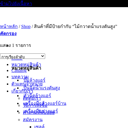
ข้ามไปยังเนื้อหา
หน้าหลัก
/
Shop
/
สินค้าที่มีป้ายกำกับ “ไม้กวาดน้ำเเรงดันสูง”
คัดกรอง
แสดง 1 รายการ
Home
หมวดหมู่สินค้า
หมวดหมู่สินค้า
Cattalog
บทความ
ปั๊มล้างแอร์
ตัวแทนจำหน่าย
ปืนฉีดน้ำเเรงดันสูง
เกี่ยวกับเรา
หัวฉีดล้างแอร์
ติดต่อเรา
เครื่องมือล้างแอร์บ้าน
วิธีการสั่งซื้อ
เครื่องมือช่างแอร์
คำถามที่พบบ่อย
สมัครงาน
เซลล์