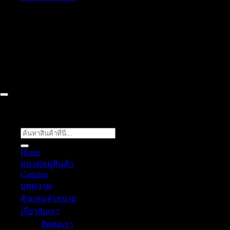
52/77 ม.1 ต.โป่ง อ.บางละมุง จ.ชลบุรี 20150, Chon Buri, Thailand,
Chon Buri ติดต่อเรา 061 018 2600 FLOW TECH WORLD
COMPANY LIMITED 2026 ©
Flow Energy
ค้นหา:
Home
หมวดหมู่สินค้า
Cattalog
บทความ
ตัวแทนจำหน่าย
เกี่ยวกับเรา
ติดต่อเรา