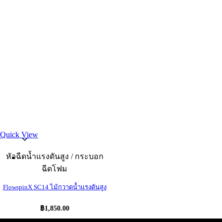
Thai
Quick View
หัวฉีดน้ำแรงดันสูง / กระบอก
ฉีดโฟม
FlowspinX SC14 ไม้กวาดน้ำเเรงดันสูง
฿
1,850.00