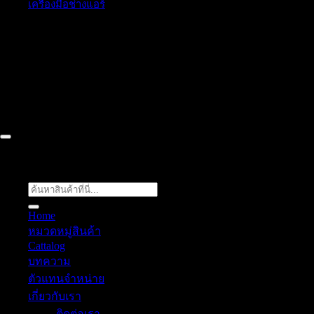
เครื่องมือช่างแอร์
52/77 ม.1 ต.โป่ง อ.บางละมุง จ.ชลบุรี 20150, Chon Buri, Thailand,
Chon Buri ติดต่อเรา 061 018 2600 FLOW TECH WORLD
COMPANY LIMITED 2026 ©
Flow Energy
ค้นหา:
Home
หมวดหมู่สินค้า
Cattalog
บทความ
ตัวแทนจำหน่าย
เกี่ยวกับเรา
ติดต่อเรา