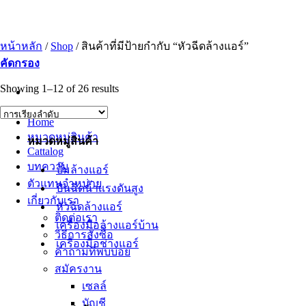
ข้าม
ไป
ยัง
หน้าหลัก
/
Shop
/
สินค้าที่มีป้ายกำกับ “หัวฉีดล้างแอร์”
เนื้อหา
คัดกรอง
Showing 1–12 of 26 results
Home
หมวดหมู่สินค้า
หมวดหมู่สินค้า
Cattalog
บทความ
ปั๊มล้างแอร์
ตัวแทนจำหน่าย
ปืนฉีดน้ำเเรงดันสูง
เกี่ยวกับเรา
หัวฉีดล้างแอร์
ติดต่อเรา
เครื่องมือล้างแอร์บ้าน
วิธีการสั่งซื้อ
เครื่องมือช่างแอร์
คำถามที่พบบ่อย
สมัครงาน
เซลล์
บัญชี