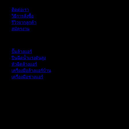
ติดต่อเรา
วิธีการสั่งซื้อ
รีวิวจากลูกค้า
สมัครงาน
หมวดหมู่สินค้า
ปั๊มล้างแอร์
ปืนฉีดน้ำเเรงดันสูง
หัวฉีดล้างแอร์
เครื่องมือล้างแอร์บ้าน
เครื่องมือช่างแอร์
52/77 ม.1 ต.โป่ง อ.บางละมุง จ.ชลบุรี 20150, Chon Buri, Thailand,
Chon Buri ติดต่อเรา 061 018 2600 FLOW TECH WORLD
COMPANY LIMITED 2026 ©
Flow Energy