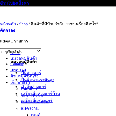
ข้ามไปยังเนื้อหา
หน้าหลัก
/
Shop
/
สินค้าที่มีป้ายกำกับ “สายเครื่องฉีดน้ำ”
คัดกรอง
แสดง 1 รายการ
Home
หมวดหมู่สินค้า
หมวดหมู่สินค้า
Cattalog
บทความ
ปั๊มล้างแอร์
ตัวแทนจำหน่าย
ปืนฉีดน้ำเเรงดันสูง
เกี่ยวกับเรา
หัวฉีดล้างแอร์
ติดต่อเรา
เครื่องมือล้างแอร์บ้าน
วิธีการสั่งซื้อ
เครื่องมือช่างแอร์
คำถามที่พบบ่อย
สมัครงาน
เซลล์