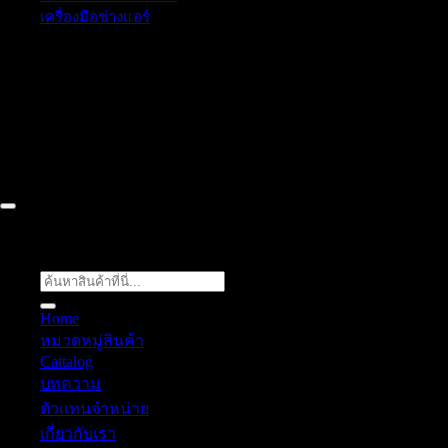
เครื่องมือช่างแอร์
52/77 ม.1 ต.โป่ง อ.บางละมุง จ.ชลบุรี 20150, Chon Buri, Thailand,
Chon Buri ติดต่อเรา 061 018 2600 FLOW TECH WORLD
COMPANY LIMITED 2026 ©
Flow Energy
ค้นหา:
Home
หมวดหมู่สินค้า
Cattalog
บทความ
ตัวแทนจำหน่าย
เกี่ยวกับเรา