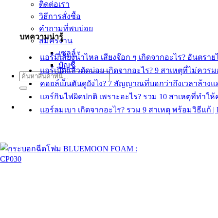
ติดต่อเรา
วิธีการสั่งซื้อ
คำถามที่พบบ่อย
บทความน่ารู้
สมัครงาน
เซลล์
แอร์มีเสียงน้ำไหล เสียงจ๊อก ๆ เกิดจากอะไร? อันต
บัญชี
แอร์เปิดแล้วตัดบ่อย เกิดจากอะไร? 9 สาเหตุที่ไม่ค
ค้นหา:
คอยล์เย็นตันดูยังไง? 7 สัญญาณที่บอกว่าถึงเวลาล้า
แอร์กินไฟผิดปกติ เพราะอะไร? รวม 10 สาเหตุที่ทำให
แอร์ลมเบา เกิดจากอะไร? รวม 9 สาเหตุ พร้อมวิธีแก