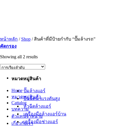
ข้าม
ไป
ยัง
เนื้อหา
หน้าหลัก
/
Shop
/
สินค้าที่มีป้ายกำกับ “ปั๊มล้างรถ”
คัดกรอง
Showing all 2 results
หมวดหมู่สินค้า
Home
ปั๊มล้างแอร์
หมวดหมู่สินค้า
ปืนฉีดน้ำเเรงดันสูง
Cattalog
หัวฉีดล้างแอร์
บทความ
เครื่องมือล้างแอร์บ้าน
ตัวแทนจำหน่าย
เครื่องมือช่างแอร์
เกี่ยวกับเรา