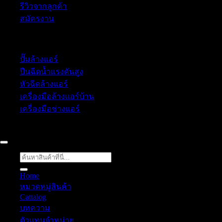
รีวิวจากลูกค้า
สมัครงาน
หมวดหมู่สินค้า
ปั๊มล้างแอร์
ปืนฉีดน้ำเเรงดันสูง
หัวฉีดล้างแอร์
เครื่องมือล้างแอร์บ้าน
เครื่องมือช่างแอร์
52/77 ม.1 ต.โป่ง อ.บางละมุง จ.ชลบุรี 20150, Chon Buri, Tha
ค้นหา:
Home
หมวดหมู่สินค้า
Cattalog
บทความ
ตัวแทนจำหน่าย