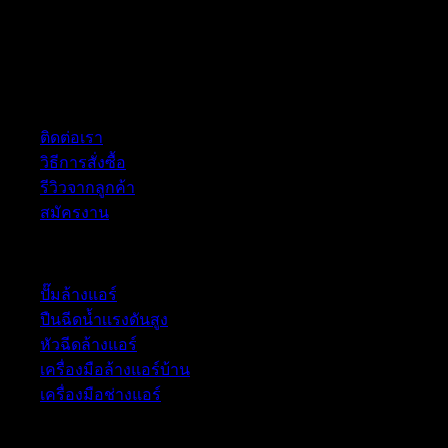
ฝ่ายบริการลูกค้า
ติดต่อเรา
วิธีการสั่งซื้อ
รีวิวจากลูกค้า
สมัครงาน
หมวดหมู่สินค้า
ปั๊มล้างแอร์
ปืนฉีดน้ำเเรงดันสูง
หัวฉีดล้างแอร์
เครื่องมือล้างแอร์บ้าน
เครื่องมือช่างแอร์
52/77 ม.1 ต.โป่ง อ.บางละมุง จ.ชลบุรี 20150, Chon Buri, Tha