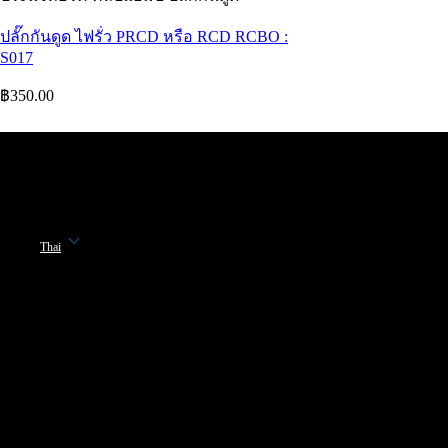
ปลั๊กกันดูด ไฟรั่ว PRCD หรือ RCD RCBO :
S017
฿
350.00
Thai