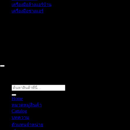
เครื่องมือล้างแอร์บ้าน
เครื่องมือช่างแอร์
52/77 ม.1 ต.โป่ง อ.บางละมุง จ.ชลบุรี 20150, Chon Buri, Thailand,
Chon Buri ติดต่อเรา 061 018 2600 FLOW TECH WORLD
COMPANY LIMITED 2026 ©
Flow Energy
ค้นหา:
Home
หมวดหมู่สินค้า
Cattalog
บทความ
ตัวแทนจำหน่าย