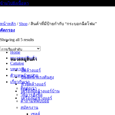
ข้ามไปยังเนื้อหา
หน้าหลัก
/
Shop
/
สินค้าที่มีป้ายกำกับ “กระบอกฉีดโฟม”
คัดกรอง
Showing all 5 results
Home
หมวดหมู่สินค้า
หมวดหมู่สินค้า
Cattalog
บทความ
ปั๊มล้างแอร์
ตัวแทนจำหน่าย
ปืนฉีดน้ำเเรงดันสูง
เกี่ยวกับเรา
หัวฉีดล้างแอร์
ติดต่อเรา
เครื่องมือล้างแอร์บ้าน
วิธีการสั่งซื้อ
เครื่องมือช่างแอร์
คำถามที่พบบ่อย
สมัครงาน
เซลล์