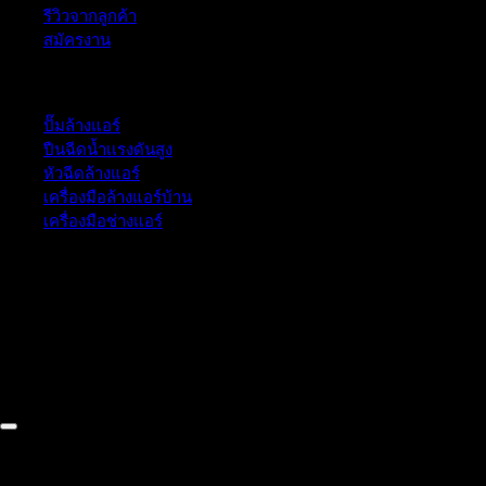
รีวิวจากลูกค้า
สมัครงาน
หมวดหมู่สินค้า
ปั๊มล้างแอร์
ปืนฉีดน้ำเเรงดันสูง
หัวฉีดล้างแอร์
เครื่องมือล้างแอร์บ้าน
เครื่องมือช่างแอร์
52/77 ม.1 ต.โป่ง อ.บางละมุง จ.ชลบุรี 20150, Chon Buri, Thailand,
Chon Buri ติดต่อเรา 061 018 2600 FLOW TECH WORLD
COMPANY LIMITED 2026 ©
Flow Energy
ค้นหา: