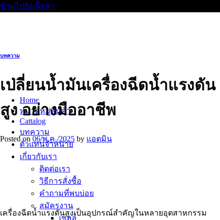
ข้ามไปยังเนื้อหา
บทความ
เปลี่ยนน้ำมันเครื่องฉีดน้ำแรงดัน
Home
สูง อย่างมืออาชีพ
หมวดหมู่สินค้า
Cattalog
บทความ
Posted on
06/พ.ค./2025
by
แอดมิน
ตัวแทนจำหน่าย
เกี่ยวกับเรา
ติดต่อเรา
วิธีการสั่งซื้อ
คำถามที่พบบ่อย
สมัครงาน
เครื่องฉีดน้ำแรงดันสูงเป็นอุปกรณ์สำคัญในหลายอุตสาหกรรม
เซลล์