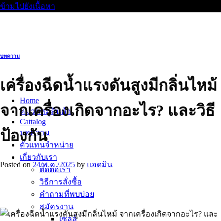
ข้ามไปยังเนื้อหา
บทความ
เครื่องฉีดน้ำแรงดันสูงมีกลิ่นไหม้
Home
จากเครื่องเกิดจากอะไร? และวิธี
หมวดหมู่สินค้า
Cattalog
ป้องกัน
บทความ
ตัวแทนจำหน่าย
เกี่ยวกับเรา
Posted on
24/พ.ค./2025
by
แอดมิน
ติดต่อเรา
วิธีการสั่งซื้อ
คำถามที่พบบ่อย
สมัครงาน
เซลล์