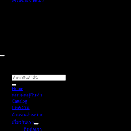
เครื่องมือช่างแอร์
52/77 ม.1 ต.โป่ง อ.บางละมุง จ.ชลบุรี 20150, Chon Buri, Thailand,
Chon Buri ติดต่อเรา 061 018 2600 FLOW TECH WORLD
COMPANY LIMITED 2026 ©
Flow Energy
ค้นหา:
Home
หมวดหมู่สินค้า
Cattalog
บทความ
ตัวแทนจำหน่าย
เกี่ยวกับเรา
ติดต่อเรา