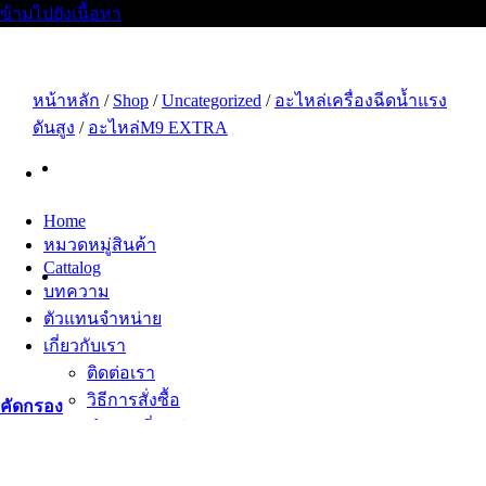
ข้ามไปยังเนื้อหา
หน้าหลัก
/
Shop
/
Uncategorized
/
อะไหล่เครื่องฉีดน้ำแรง
ดันสูง
/
อะไหล่M9 EXTRA
Home
หมวดหมู่สินค้า
Cattalog
บทความ
ตัวแทนจำหน่าย
เกี่ยวกับเรา
ติดต่อเรา
วิธีการสั่งซื้อ
คัดกรอง
คำถามที่พบบ่อย
สมัครงาน
เซลล์