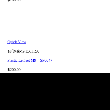
Quick View
อะไหล่M9 EXTRA
Plastic Leg set M9 – SP0047
฿
200.00