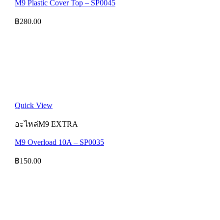
M9 Plastic Cover Top – SP0045
฿
280.00
Quick View
อะไหล่M9 EXTRA
M9 Overload 10A – SP0035
฿
150.00