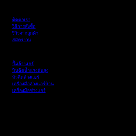
ฝ่ายบริการลูกค้า
ติดต่อเรา
วิธีการสั่งซื้อ
รีวิวจากลูกค้า
สมัครงาน
หมวดหมู่สินค้า
ปั๊มล้างแอร์
ปืนฉีดน้ำเเรงดันสูง
หัวฉีดล้างแอร์
เครื่องมือล้างแอร์บ้าน
เครื่องมือช่างแอร์
52/77 ม.1 ต.โป่ง อ.บางละมุง จ.ชลบุรี 20150, Chon Buri, Thailand,
Chon Buri ติดต่อเรา 061 018 2600 FLOW TECH WORLD
COMPANY LIMITED 2026 ©
Flow Energy