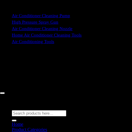
Product Categories
Air Conditioner Cleaning Pump
High Pressure Spray Gun
Air Conditioner Cleaning Nozzle
Home Air Conditioner Cleaning Tools
Air Conditioning Tools
52/77 Moo 1, Pong Subdistrict, Bang Lamung District, Chon Buri
20150, Chon Buri, Thailand Contact Us: 061 018 2600 FLOW TECH
WORLD COMPANY LIMITED © 2026
Flow Energy
Search for:
Home
Product Categories