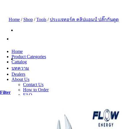
Skip
to
content
Home
/
Shop
/
Tools
/
ประเเจทอร์ค คลิปแอมป์ ปลั๊กกันดูด
Home
Product Categories
Cattalog
บทความ
Dealers
About Us
Contact Us
How to Order
Filter
FAQ
Careers
Sales Staff
Accounting
Search
for: