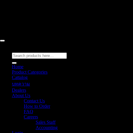
52/77 Moo 1, Pong Subdistrict, Bang Lamung District, Chon Buri
20150, Chon Buri, Thailand Contact Us: 061 018 2600 FLOW TECH
WORLD COMPANY LIMITED © 2026
Flow Energy
Search
for:
Home
Product Categories
Cattalog
บทความ
Dealers
About Us
Contact Us
How to Order
FAQ
Careers
Sales Staff
Accounting
Login