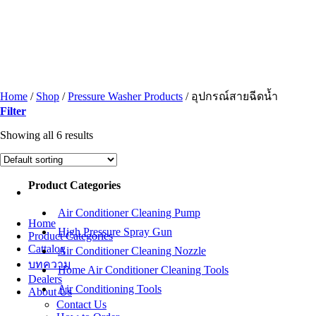
Skip
to
content
Home
/
Shop
/
Pressure Washer Products
/
อุปกรณ์สายฉีดน้ำ
Filter
Showing all 6 results
Product Categories
Air Conditioner Cleaning Pump
Home
High Pressure Spray Gun
Product Categories
Cattalog
Air Conditioner Cleaning Nozzle
บทความ
Home Air Conditioner Cleaning Tools
Dealers
Air Conditioning Tools
About Us
Contact Us