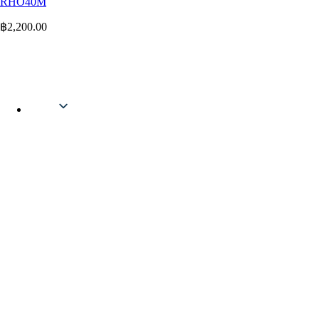
RHO40M
฿
2,200.00
English